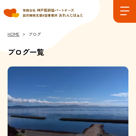
CONTACT
お問い合わせ
>
HOME
ブログ
ブログ一覧
TOP
会社概要
おれんじはぁとの１日
作業内容
工賃
スケジュール
ブログ
お知らせ