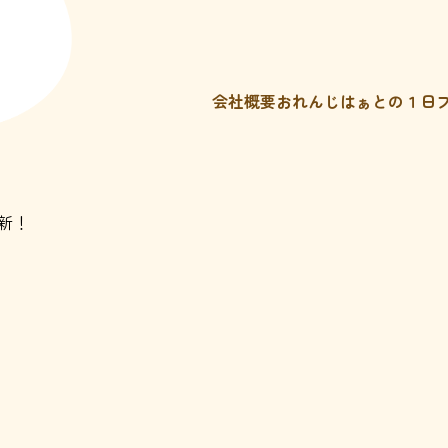
会社概要
おれんじはぁとの１日
新！